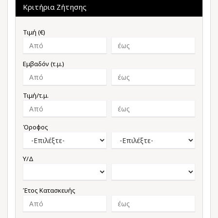
Κριτήρια Ζήτησης
Τιμή (€)
Εμβαδόν (τ.μ.)
Τιμή/τ.μ.
Όροφος
Υ/Δ
Έτος Κατασκευής