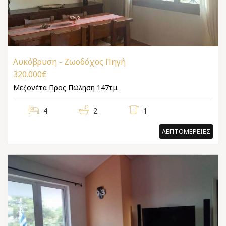
Λυκόβρυση - Ζωοδόχος Πηγή
320.000€
Μεζονέτα
Προς Πώληση 147τμ.
4
2
1
ΛΕΠΤΟΜΕΡΕΙΕΣ