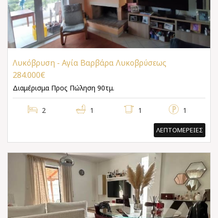
Λυκόβρυση - Αγία Βαρβάρα Λυκοβρύσεως
284.000€
Διαμέρισμα
Προς Πώληση 90τμ.
2
1
1
1
ΛΕΠΤΟΜΕΡΕΙΕΣ