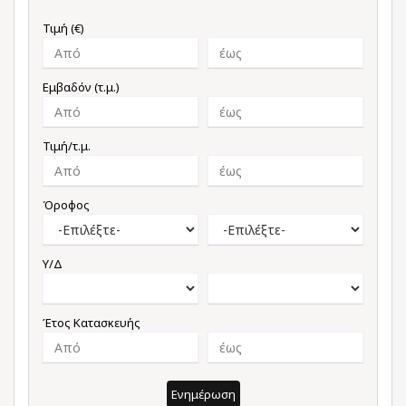
Τιμή (€)
Εμβαδόν (τ.μ.)
Τιμή/τ.μ.
Όροφος
Υ/Δ
Έτος Κατασκευής
Ενημέρωση