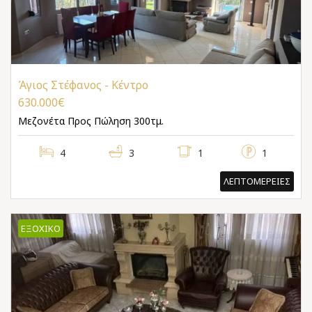
Άγιος Στέφανος - Κέντρο
630.000€
Μεζονέτα
Προς Πώληση 300τμ.
4
3
1
1
ΛΕΠΤΟΜΕΡΕΙΕΣ
ΕΞΟΧΙΚΌ