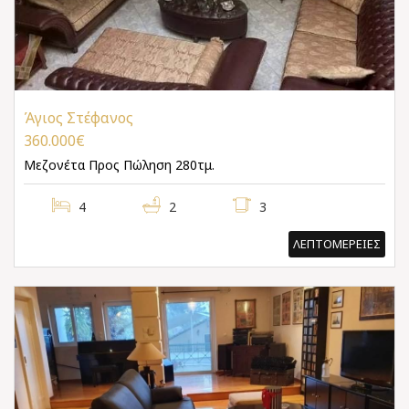
Άγιος Στέφανος
360.000€
Μεζονέτα
Προς Πώληση 280τμ.
4
2
3
ΛΕΠΤΟΜΕΡΕΙΕΣ