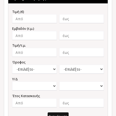
Τιμή (€)
Εμβαδόν (τ.μ.)
Τιμή/τ.μ.
Όροφος
Υ/Δ
Έτος Κατασκευής