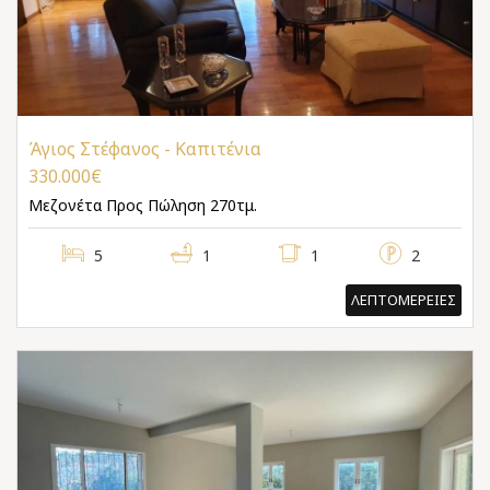
Άγιος Στέφανος - Καπιτένια
330.000€
Μεζονέτα
Προς Πώληση 270τμ.
5
1
1
2
ΛΕΠΤΟΜΕΡΕΙΕΣ