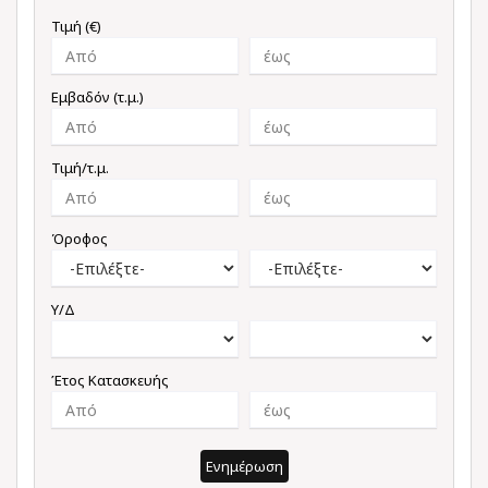
Τιμή (€)
Εμβαδόν (τ.μ.)
Τιμή/τ.μ.
Όροφος
Υ/Δ
Έτος Κατασκευής
Ενημέρωση