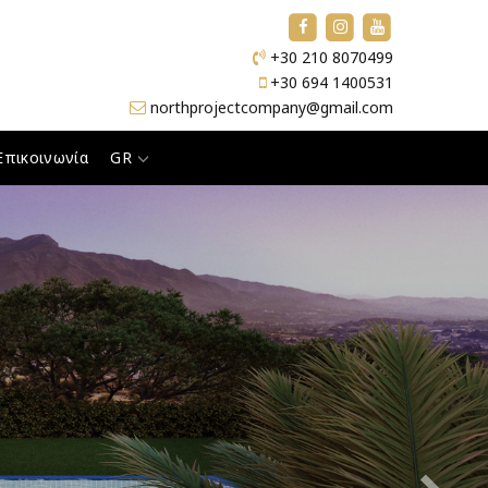
+30 210 8070499
+30 694 1400531
northprojectcompany@gmail.com
Επικοινωνία
GR
Next