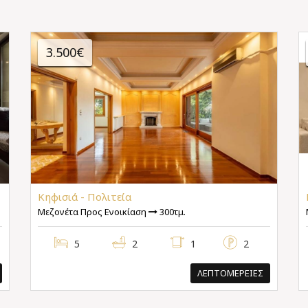
3.500€
Κηφισιά - Πολιτεία
Μεζονέτα Προς Ενοικίαση
300τμ.
5
2
1
2
ΛΕΠΤΟΜΕΡΕΙΕΣ