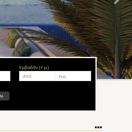
Εμβαδόν (τ.μ.)
ΜΑ