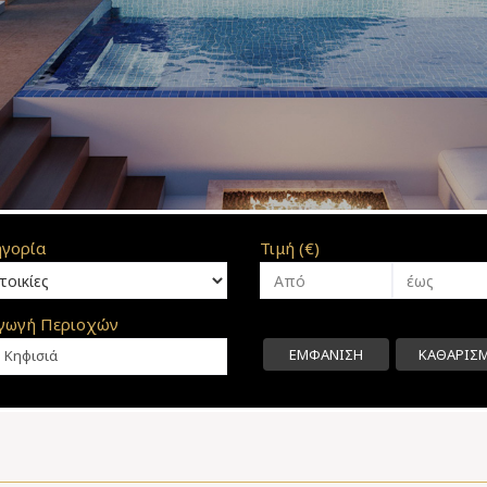
γορία
Τιμή (€)
γωγή Περιοχών
ΕΜΦΑΝΙΣΗ
ΚΑΘΑΡΙΣ