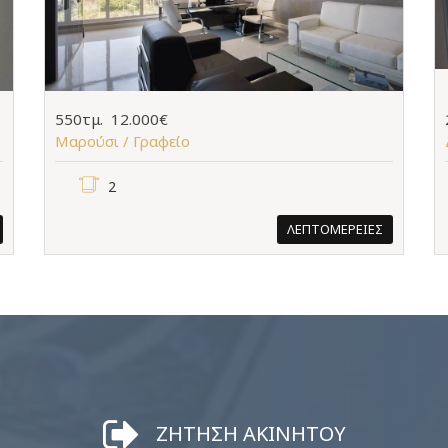
550τμ.
12.000€
Μαρούσι /
Γραφείο
2
ΛΕΠΤΟΜΕΡΕΙΕΣ
ΖΗΤΗΣΗ ΑΚΙΝΗΤΟΥ