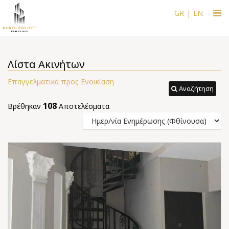
Togg
GR
|
EN
navi
Λίστα Ακινήτων
Επαγγελματικά προς Ενοικίαση
Αναζήτηση
108
Βρέθηκαν
Αποτελέσματα