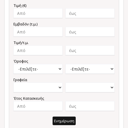
Τιμή (€)
Εμβαδόν (τ.μ.)
Τιμή/τ.μ.
Όροφος
Γραφεία
Έτος Κατασκευής
Ενημέρωση