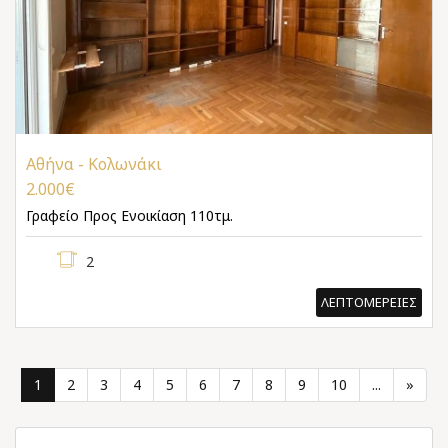
Αθήνα - Κολωνάκι
2.000€
Γραφείο
Προς Ενοικίαση 110τμ.
2
ΛΕΠΤΟΜΕΡΕΙΕΣ
1
2
3
4
5
6
7
8
9
10
...
»