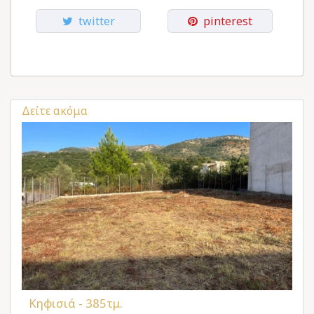
twitter
pinterest
Δείτε ακόμα
Κηφισιά - 385τμ.