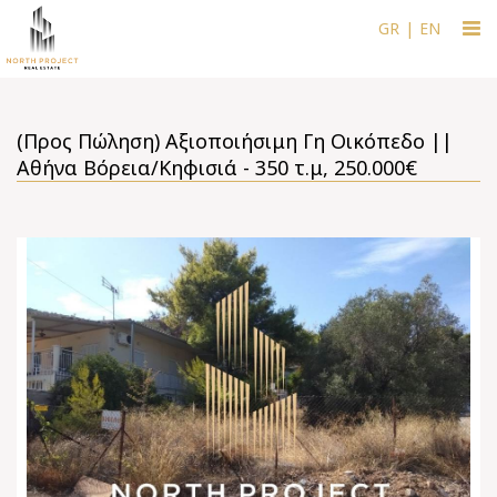
Togg
GR
|
EN
navi
(Προς Πώληση) Αξιοποιήσιμη Γη Οικόπεδο ||
Αθήνα Βόρεια/Κηφισιά - 350 τ.μ, 250.000€