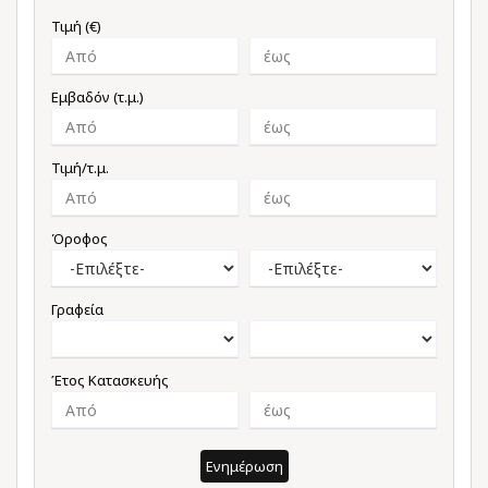
Τιμή (€)
Εμβαδόν (τ.μ.)
Τιμή/τ.μ.
Όροφος
Γραφεία
Έτος Κατασκευής
Ενημέρωση