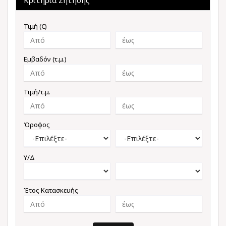
Κριτήρια Ζήτησης
Τιμή (€)
Εμβαδόν (τ.μ.)
Τιμή/τ.μ.
Όροφος
Υ/Δ
Έτος Κατασκευής