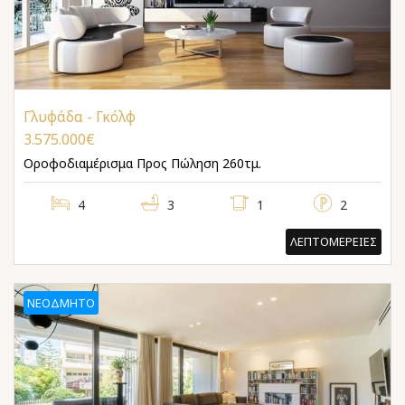
Γλυφάδα - Γκόλφ
3.575.000€
Οροφοδιαμέρισμα
Προς Πώληση 260τμ.
4
3
1
2
ΛΕΠΤΟΜΕΡΕΙΕΣ
ΝΕΌΔΜΗΤΟ